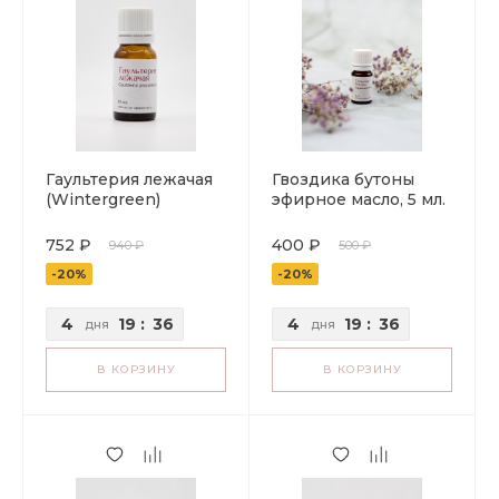
Гаультерия лежачая
Гвоздика бутоны
(Wintergreen)
эфирное масло, 5 мл.
эфирное масло, 10
мл.
752 ₽
400 ₽
940 ₽
500 ₽
-20%
-20%
4
19
:
36
4
19
:
36
дня
дня
В КОРЗИНУ
В КОРЗИНУ