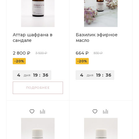
Аттар шафрана в
Базилик эфирное
сандале
масло
2 800 ₽
664 ₽
3 500 ₽
830 ₽
-20%
-20%
4
19
:
36
4
19
:
36
дня
дня
ПОДРОБНЕЕ