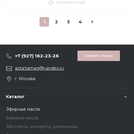
ПОКАЗАТЬ ЕЩЕ
1
2
3
4
+7 (927) 162-23-26
Заказать звонок
astartamag@yandex.ru
г. Москва
Каталог
Эфирные масла
Базовые масла
Абсолюты, конкреты, резиноиды