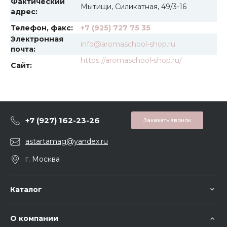
Фактический
Мытищи, Силикатная, 49/3-16
адрес:
Телефон, факс:
+7 (925) 727 75 35
Электронная
info@aromaschool-shop.ru
почта:
https://aromaschool-shop.ru/
Сайт:
+7 (927) 162-23-26
Заказать звонок
astartamag@yandex.ru
г. Москва
Каталог
О компании