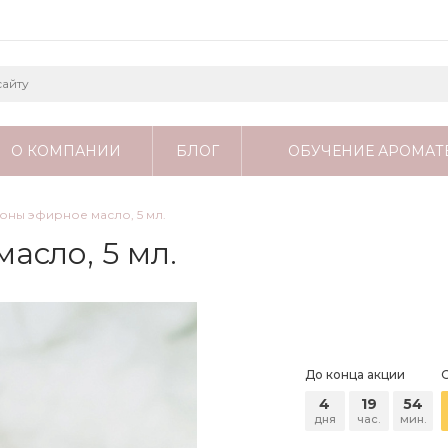
О КОМПАНИИ
БЛОГ
ОБУЧЕНИЕ АРОМАТ
оны эфирное масло, 5 мл.
асло, 5 мл.
До конца акции
4
19
54
дня
час.
мин.