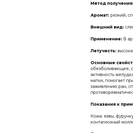
Метод получения
Аромат:
резкий, с
Внешний вид:
сле
Применение:
В ар
Летучесть:
высока
Основные свойст
обезболивающее, с
активность желудка
матки, помогает пр
заживлению ран, сп
противоревматичес
Показания к при
Кожа: язвы, фурунк
контагиозный молл