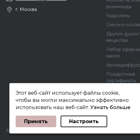
Абсолюты, кон
резиноиды
г. Москва
Гидролаты
Смеси и основ
Другие душис
вещества
Набор эфирны
масел
Аромадиффуз
Подарочные
сертификаты
Холистически
Этот веб-сайт использует файлы cookie,
средства
чтобы вы могли максимально эффективно
Цветочные во
использовать наш веб-сайт.
Узнать больше
Выберите настройки cookie
Принять
Настроить
Минимальные
Аналитические/Функциональные
© 2009 - 2026 "Астарта", Все права защищены.