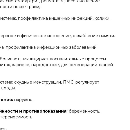
я система: артрит, ревматизм, восстановление
ности после травм;
истема:, профилактика кишечных инфекций, колики,
Нервное и физическое истощение, ослабление памяти.
ма: профилактика инфекционных заболеваний.
зболивает, ликвидирует воспалительные процессы.
итах, кариесе, пародонтозе, для регенерации тканей
стема: скудные менструации, ПМС, регулирует
, роды.
нения:
наружно.
жности и противопоказания:
беременность,
епереносимость
лет.