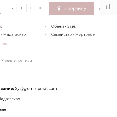
шт.
-
+
В корзину
₽
а
;
Объем -
5 мл.;
 -
Мадагаскар;
Семейство -
Миртовые;
стики
Характеристики
вание:
Syzýgium aromáticum
адагаскар
вые