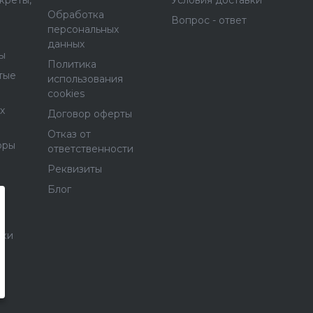
креты,
Условия доставки
Обработка
Вопрос - ответ
персональных
данных
ы
Политика
тые
использования
cookies
х
Договор оферты
Отказ от
оры
ответственности
Реквизиты
Блог
е
ски