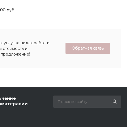
500 руб
 услугах, видах работ и
Обратная связь
м стоимость и
 предложение!
учение
оматерапии