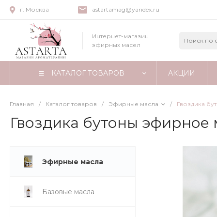
г. Москва
astartamag@yandex.ru
Интернет-магазин
эфирных масел
КАТАЛОГ ТОВАРОВ
АКЦИИ
Главная
/
Каталог товаров
/
Эфирные масла
/
Гвоздика бут
Гвоздика бутоны эфирное м
Эфирные масла
Базовые масла