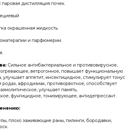
:
паровая дистилляция почек.
пециевый
гка окрашенная жидкость.
оматерапии и парфюмерии.
я.
ва:
Сильное антибактериальное и противовирусное,
огревающее, ветрогонное, повышает функциональную
, улучшает аппетит, инсектицидное, стимулирует тонус
и родах, афродизиак, противорвотное, способствует
азмолитическое, улучшает память,
кое, фунгицидное, тонизирующее, антидепрессант.
менению:
улы, плохо заживающие раны, пилинги, бородавки,
юск.