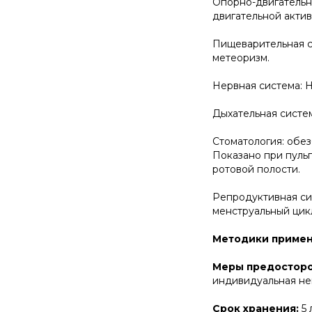
Опорно-двигательна
двигательной актив
Пищеварительная с
метеоризм.
Нервная система: 
Дыхательная систе
Стоматология: обе
Показано при пульп
ротовой полости.
Репродуктивная си
менструальный цикл
Методики приме
Меры предосторо
индивидуальная н
Срок хранения:
5 