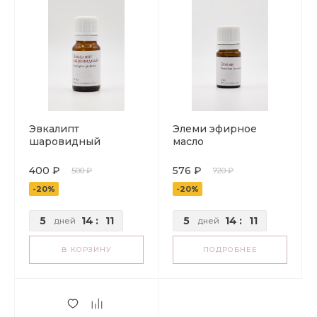
Эвкалипт
Элеми эфирное
шаровидный
масло
эфирное масло, 10
мл.
400 ₽
576 ₽
500 ₽
720 ₽
-20%
-20%
5
14
:
11
5
14
:
11
дней
дней
В КОРЗИНУ
ПОДРОБНЕЕ