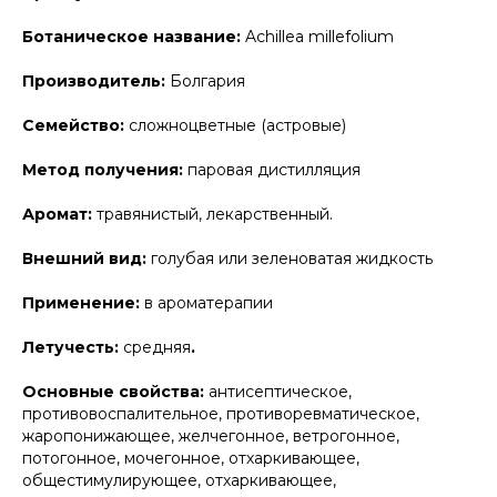
Ботаническое название:
Achillea millefolium
Производитель:
Болгария
Семейство:
сложноцветные (астровые)
Метод получения:
паровая дистилляция
Аромат:
травянистый, лекарственный.
Внешний вид:
голубая или зеленоватая жидкость
Применение:
в ароматерапии
Летучесть:
средняя
.
Основные свойства:
антисептическое,
противовоспалительное, противоревматическое,
жаропонижающее, желчегонное, ветрогонное,
потогонное, мочегонное, отхаркивающее,
общестимулирующее, отхаркивающее,