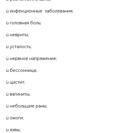
ü инфекционные заболевания;
ü головная боль;
ü невриты;
ü усталость;
ü нервное напряжение;
ü бессонница;
ü цистит;
ü вагиниты,
ü небольшие раны;
ü ожоги;
ü язвы;