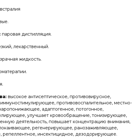
встралия
вые.
:
паровая дистилляция.
зкий, лекарственный.
зрачная жидкость.
оматерапии.
я.
ва:
высокое антисептическое, противовирусное,
 иммуностимулирующее, противовоспалительное, местно-
аропонижающее, адаптогенное, потогонное,
мулирующее, улучшает кровообращение, тонизирующее,
венную деятельность, повышает концентрацию внимания,
покаивающее, регенерирующее, ранозаживляющее,
, репеллентное, инсектицидное, дезодорирующее.