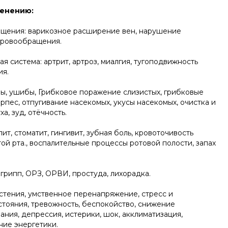
менению:
щения: варикозное расширение вен, нарушение
кровообращения.
я система: артрит, артроз, миалгия, тугоподвижность
ия.
ны, ушибы, Грибковое поражение слизистых, грибковые
рпес, отпугивание насекомых, укусы насекомых, очистка и
а, зуд, отёчность.
ит, стоматит, гингивит, зубная боль, кровоточивость
той рта., воспалительные процессы ротовой полости, запах
грипп, ОРЗ, ОРВИ, простуда, лихорадка.
стения, умственное перенапряжение, стресс и
стояния, тревожность, беспокойство, снижение
ния, депрессия, истерики, шок, акклиматизация,
ние энергетики.