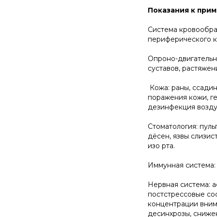
Показания к при
Система кровообра
периферического 
Опроно-двигательна
суставов, растяжен
Кожа: раны, ссади
поражения кожи, ге
дезинфекция воздух
Стоматология: пульп
дёсен, язвы слизис
изо рта.
Иммунная система: 
Нервная система: а
постстрессовые со
концентрации внима
десинхрозы, сниже