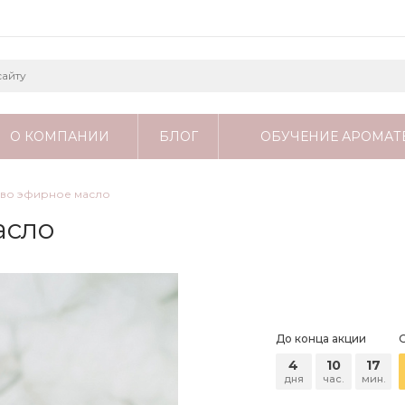
О КОМПАНИИ
БЛОГ
ОБУЧЕНИЕ АРОМАТ
ево эфирное масло
асло
До конца акции
4
10
17
дня
час.
мин.