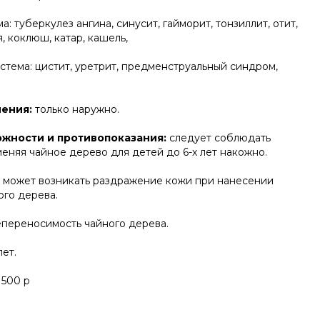
: туберкулез ангина, синусит, гайморит, тонзиллит, отит,
, коклюш, катар, кашель,
тема: цистит, уретрит, предменструальный синдром,
нения:
только наружно.
жности и противопоказания:
следует соблюдать
еняя чайное дерево для детей до 6-х лет накожно.
 может возникать раздражение кожи при нанесении
ого дерева.
переносимость чайного дерева.
лет.
 500 р