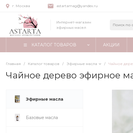
г. Москва
astartamag@yandex.ru
Интернет-магазин
эфирных масел
КАТАЛОГ ТОВАРОВ
АКЦИИ
Главная
/
Каталог товаров
/
Эфирные масла
/
Чайное дер
Чайное дерево эфирное м
Эфирные масла
Базовые масла