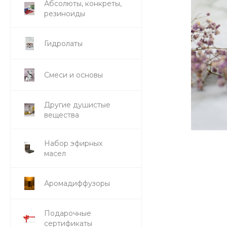
Абсолюты, конкреты,
резиноиды
Гидролаты
Смеси и основы
Другие душистые
вещества
Набор эфирных
масел
Аромадиффузоры
Подарочные
сертификаты