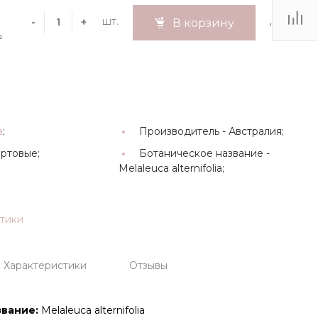
шт.
-
+
В корзину
₽
а
;
Производитель -
Австралия;
ртовые;
Ботаническое название -
Melaleuca alternifolia;
стики
Характеристики
Отзывы
вание:
Melaleuca alternifolia