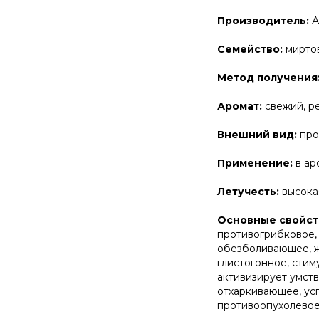
Производитель:
А
Семейство:
мирто
Метод получения
Аромат:
свежий, ре
Внешний вид:
про
Применение:
в ар
Летучесть:
высока
Основные свойст
противогрибковое,
обезболивающее, ж
глистогонное, сти
активизирует умст
отхаркивающее, ус
противоопухолевое