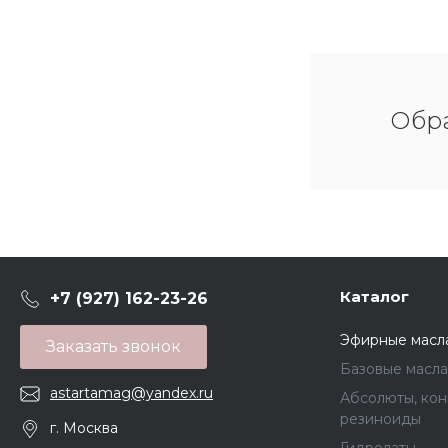
Обра
Каталог
+7 (927) 162-23-26
Эфирные масл
Заказать звонок
Базовые масла
astartamag@yandex.ru
Абсолюты, кон
резиноиды
г. Москва