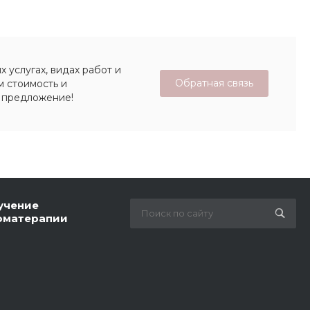
 услугах, видах работ и
Обратная связь
м стоимость и
 предложение!
учение
оматерапии