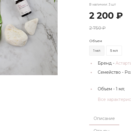
В наличии: 3 шт
2 200 ₽
2 750 ₽
Объем
1 мл
5 мл
Бренд -
Астарт
Семейство -
Ро
Объем -
1 мл;
Все характери
Описание
Отзывы