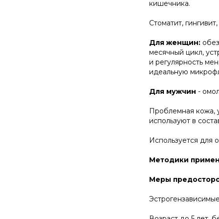
кишечника.
Стоматит, гингивит,
Для женщин:
обез
месячный цикл, ус
и регулярность мен
идеальную микрофл
Для мужчин
- омол
Проблемная кожа, 
используют в соста
Используется для 
Методики примен
Меры предосторо
Эстрогензависимые
Возраст до 5 лет, 