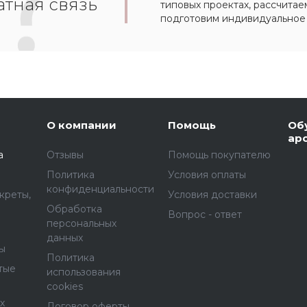
тная связь
типовых проектах, рассчитае
подготовим индивидуальное
О компании
Помощь
Об
ар
а
Отзывы
Помощь покупателю
Политика
Условия оплаты
конфиденциальности
креты,
Условия доставки
Обработка
Вопрос - ответ
персональных
данных
ы
Политика
тые
использования
cookies
х
Договор оферты