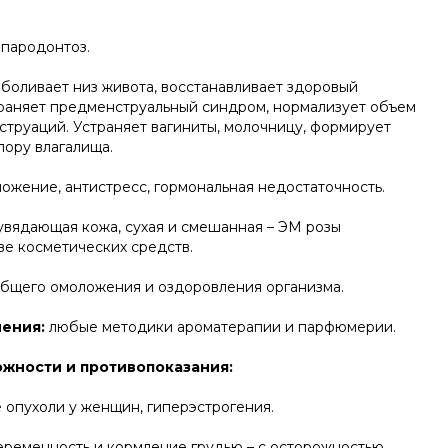
 пародонтоз.
боливает низ живота, восстанавливает здоровый
траняет предменструальный синдром, нормализует объем
струаций. Устраняет вагиниты, молочницу, формирует
ору влагалища.
ожение, антистресс, гормональная недостаточность.
увядающая кожа, сухая и смешанная – ЭМ розы
ве косметических средств.
общего омоложения и оздоровления организма.
ения:
любые методики ароматерапии и парфюмерии.
жности и противопоказания:
 опухоли у женщин, гиперэстрогения.
беременность и кормление грудью – с осторожностью.