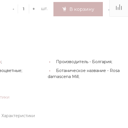
шт.
-
+
В корзину
а
;
Производитель -
Болгария;
зоцветные;
Ботаническое название -
Rosa
damascena Mill;
стики
Характеристики