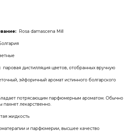
вание:
Rosa damascena Mill
олгария
ветные
:
паровая дистилляция цветов, отобранных вручную
еточный, эйфоричный аромат истинного болгарского
обладает потрясающим парфюмерным ароматом. Обычно
ы пахнет лекарственно.
тая жидкость
оматерапии и парфюмерии, высшее качество