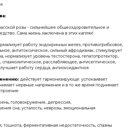
я
ва:
асской розы - сильнейшее общеоздоровительное и
ство. Сама жизнь заключена в этих каплях!
ормализует работу эндокринных желез, противогрибковое,
ьное, антитоксическое, сильный афродизиак, стимулирует
а, нормализует уровень тестостерона, гепатопротектор,
, спазмолитическое, расслабляющее, антисептическое,
улучшает работу сердца, антиоксидантное.
менению:
действует гармонизирующе: успокаивает
снимает нервные напряжения и в то же время поднимает
строение.
рень, головокружение, депрессия,
ения сна, усталость, неврозы, эмоциональная
, тошнота, ферментативная недостаточность, спазмы