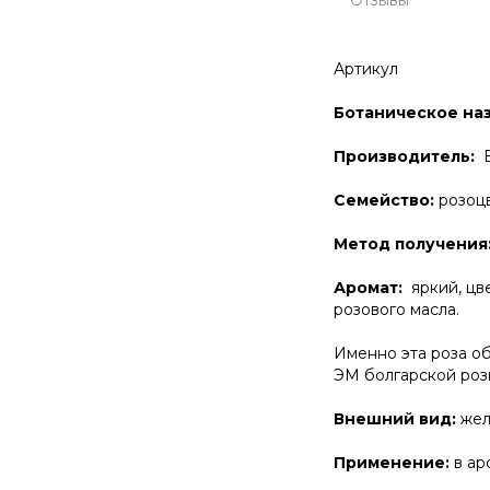
Артикул
Ботаническое наз
Производитель:
Б
Семейство:
розоц
Метод получения
Аромат:
яркий, цв
розового масла.
Именно эта роза 
ЭМ болгарской роз
Внешний вид:
жел
Применение:
в ар