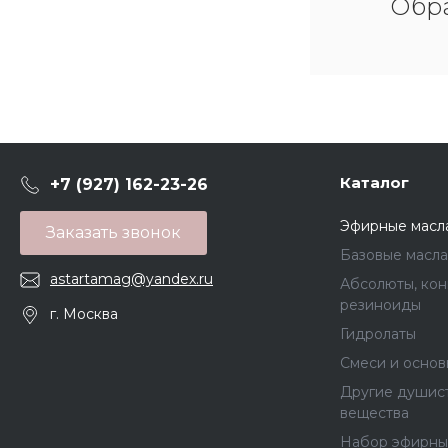
Обра
Каталог
+7 (927) 162-23-26
Эфирные масл
Заказать звонок
Базовые масла
astartamag@yandex.ru
Абсолюты, кон
резиноиды
г. Москва
Гидролаты
Смеси и основ
Другие душис
вещества
Набор эфирны