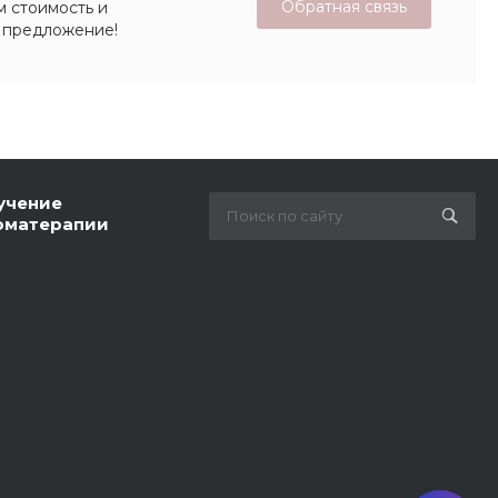
Обратная связь
м стоимость и
 предложение!
учение
оматерапии