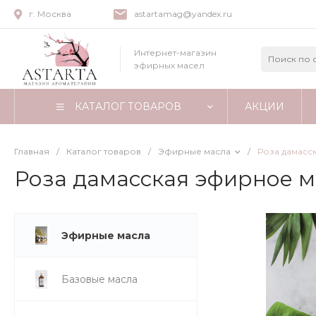
г. Москва
astartamag@yandex.ru
Интернет-магазин
эфирных масел
КАТАЛОГ ТОВАРОВ
АКЦИИ
Главная
/
Каталог товаров
/
Эфирные масла
/
Роза дамасс
Роза дамасская эфирное м
Эфирные масла
Базовые масла