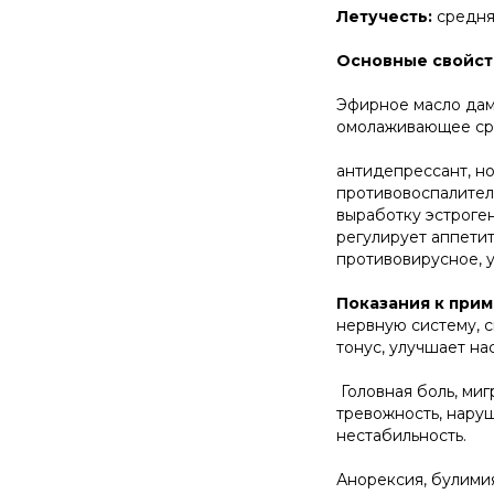
Летучесть:
средня
Основные свойст
Эфирное масло дам
омолаживающее сред
антидепрессант, н
противовоспалител
выработку эстроген
регулирует аппетит
противовирусное, 
Показания к при
нервную систему, 
тонус, улучшает на
Головная боль, миг
тревожность, наруш
нестабильность.
Анорексия, булимия