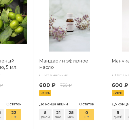
лёный
Мандарин эфирное
Манука
, 5 мл.
масло
т
Нет в наличии
Нет в н
600 ₽
600 ₽
 ₽
750 ₽
-20%
-20%
Остаток
До конца акции
Остаток
До конца
5
22
5
21
25
0
5
н.
шт
дней
час.
мин.
шт
дней