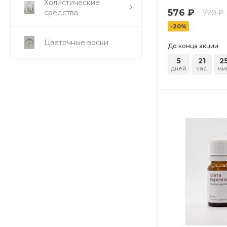
Холистические
576 ₽
средства
720 ₽
-20%
Цветочные воски
До конца акции
5
21
2
дней
час.
ми