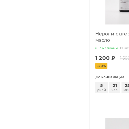
Нероли pure
масло
В наличии
19 шт
1 200 ₽
1 50
-20%
До конца акции
5
21
2
дней
час.
ми