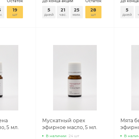
Остаток
До конца акции
Остаток
До конца
5
19
5
21
25
28
5
н.
шт
дней
час.
мин.
шт
дней
ена
Мускатный орех
Мята б
, 5 мл.
эфирное масло, 5 мл.
эфирно
В наличии
24 шт
В нали