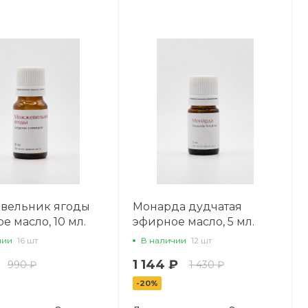
вельник ягоды
Монарда дудчатая
е масло, 10 мл.
эфирное масло, 5 мл.
чии
16 шт
В наличии
12 шт
1 144 ₽
990 ₽
1 430 ₽
-20%