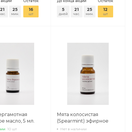
 акции
Остаток
До конца акции
Остаток
21
25
16
5
21
25
12
час.
мин.
шт
дней
час.
мин.
шт
ергамотная
Мята колосистая
е масло, 5 мл.
(Spearmint) эфирное
масло
чии
10 шт
Нет в наличии