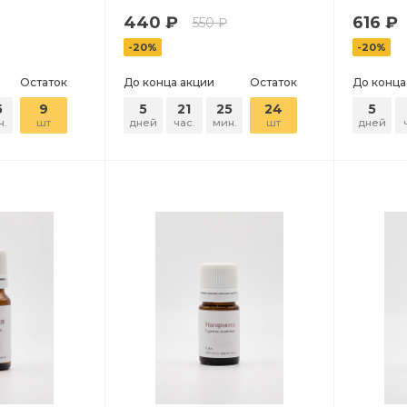
440 ₽
616 ₽
550 ₽
-20%
-20%
Остаток
До конца акции
Остаток
До конца
5
9
5
21
25
24
5
н.
шт
дней
час.
мин.
шт
дней