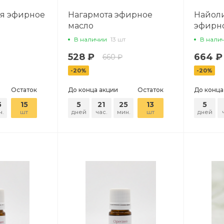
ая эфирное
Нагармота эфирное
Найоли
масло
эфирн
В наличии
13 шт
В нали
528 ₽
664 ₽
660 ₽
-20%
-20%
Остаток
До конца акции
Остаток
До конца
5
15
5
21
25
13
5
н.
шт
дней
час.
мин.
шт
дней