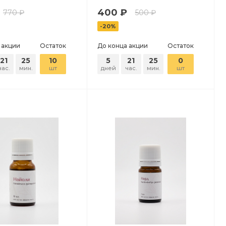
400 ₽
770 ₽
500 ₽
-20%
 акции
Остаток
До конца акции
Остаток
21
25
10
5
21
25
0
час.
мин.
шт
дней
час.
мин.
шт