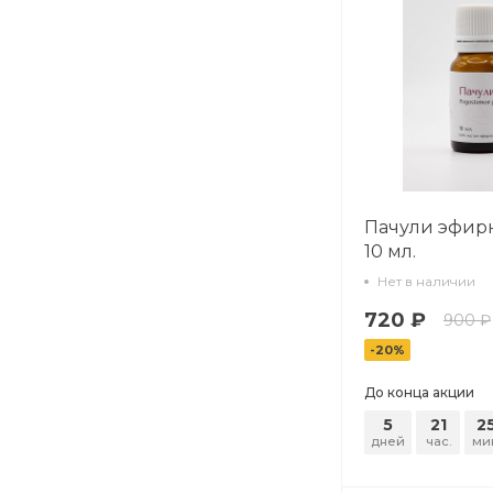
Пачули эфирн
10 мл.
Нет в наличии
720 ₽
900 ₽
-20%
До конца акции
5
21
2
дней
час.
ми