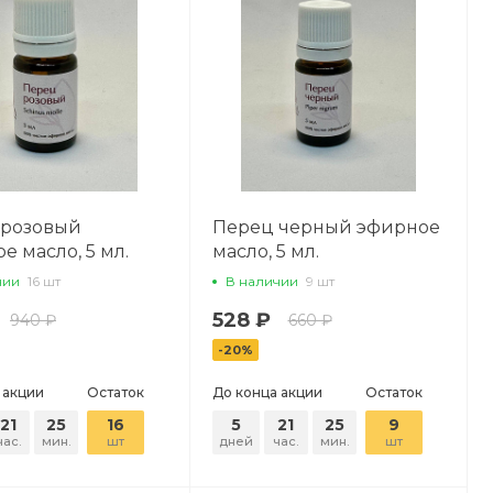
 розовый
Перец черный эфирное
е масло, 5 мл.
масло, 5 мл.
чии
16 шт
В наличии
9 шт
528 ₽
940 ₽
660 ₽
-20%
 акции
Остаток
До конца акции
Остаток
21
25
16
5
21
25
9
час.
мин.
шт
дней
час.
мин.
шт