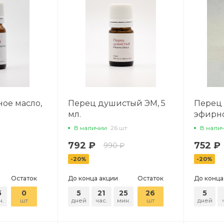
ое масло,
Перец душистый ЭМ, 5
Перец
мл.
эфирно
В наличии
26 шт
В нали
792 ₽
752 ₽
990 ₽
-20%
-20%
Остаток
До конца акции
Остаток
До конца
5
0
5
21
25
26
5
н.
шт
дней
час.
мин.
шт
дней