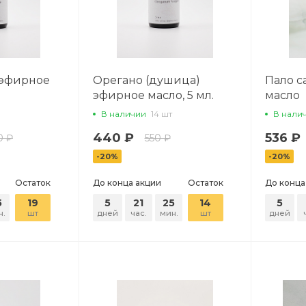
 эфирное
Орегано (душица)
Пало с
эфирное масло, 5 мл.
масло
В наличии
14 шт
В нали
440 ₽
536 ₽
0 ₽
550 ₽
-20%
-20%
Остаток
До конца акции
Остаток
До конца
5
19
5
21
25
14
5
н.
шт
дней
час.
мин.
шт
дней