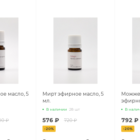
е масло, 5
Мирт эфирное масло, 5
Можже
мл.
эфирно
В наличии
28 шт
В нали
576 ₽
792 ₽
00 ₽
720 ₽
-20%
-20%