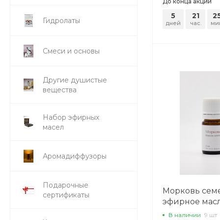
До конца акции
5
21
2
Гидролаты
дней
час.
ми
Смеси и основы
Другие душистые
вещества
Набор эфирных
масел
Аромадиффузоры
Подарочные
Морковь сем
сертификаты
эфирное масло
В наличии
9 шт