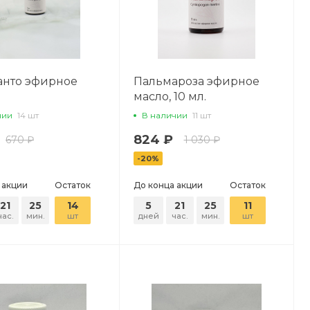
анто эфирное
Пальмароза эфирное
масло, 10 мл.
чии
14 шт
В наличии
11 шт
824 ₽
670 ₽
1 030 ₽
-20%
 акции
Остаток
До конца акции
Остаток
21
25
14
5
21
25
11
час.
мин.
шт
дней
час.
мин.
шт