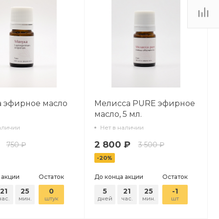
 эфирное масло
Мелисса PURE эфирное
масло, 5 мл.
аличии
Нет в наличии
2 800 ₽
750 ₽
3 500 ₽
-20%
 акции
Остаток
До конца акции
Остаток
21
25
0
5
21
25
-1
час.
мин.
штук
дней
час.
мин.
шт