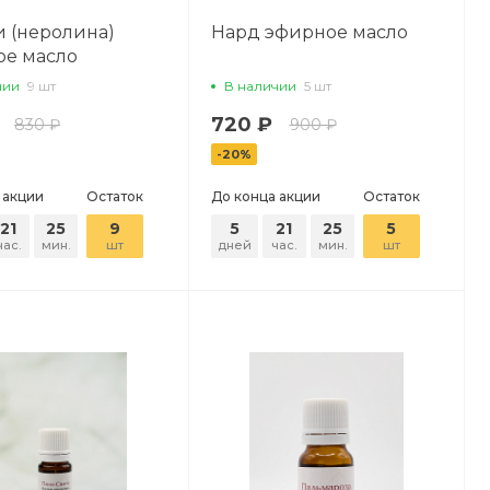
 (неролина)
Нард эфирное масло
ое масло
чии
9 шт
В наличии
5 шт
720 ₽
830 ₽
900 ₽
-20%
 акции
Остаток
До конца акции
Остаток
21
25
9
5
21
25
5
час.
мин.
шт
дней
час.
мин.
шт