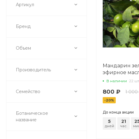
Артикул
Бренд
Объем
Мандарин зе
Производитель
эфирное масло
В наличии
22 ш
800 ₽
Семейство
1 000
-20%
До конца акции
Ботаническое
название
5
21
2
дней
час.
ми