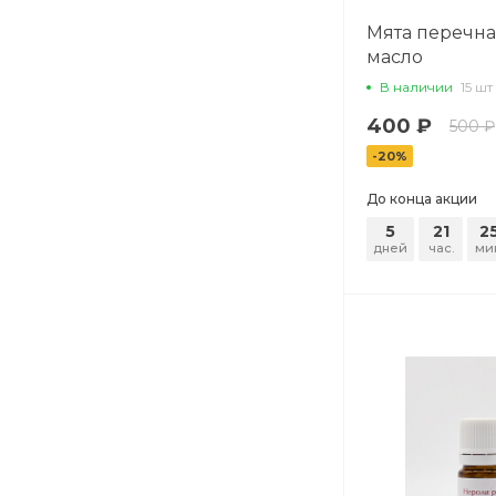
Мята перечн
масло
В наличии
15 шт
400 ₽
500 ₽
-20%
До конца акции
5
21
2
дней
час.
ми