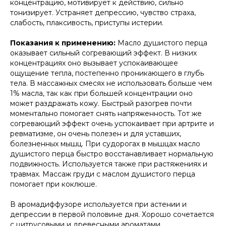
концентрацию, мотивирует к действию, сильно
тонизирует. Устраняет депрессию, чувство страха,
слабость, плаксивость, приступы истерии.
Показания к применению:
Масло душистого перца
оказывает сильный согревающий эффект. В низких
концентрациях оно вызывает успокаивающее
ощущение тепла, постепенно проникающего в глубь
тела. В массажных смесях не использовать больше чем
1% масла, так как при большей концентрации оно
может раздражать кожу. Быстрый разогрев почти
моментально помогает снять напряженность. Тот же
согревающий эффект очень успокаивает при артрите и
ревматизме, он очень полезен и для уставших,
болезненных мышц. При судорогах в мышцах масло
душистого перца быстро восстанавливает нормальную
подвижность. Используется также при растяжениях и
травмах. Массаж груди с маслом душистого перца
помогает при коклюше.
В аромадиффузоре используется при астении и
депрессии в первой половине дня. Хорошо сочетается
с цитрусовыми и древесными ароматами.