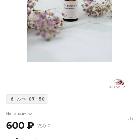
6
07
:
50
дней
Нет в наличии
600 ₽
750 ₽