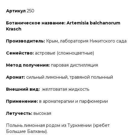
Артикул
250
Ботаническое название: Artemisia balchanorum
Krasch
Производитель:
Крым, лаборатория Никитского сада
Семейство:
астровые (сложноцветные)
Метод получения:
паровая дистилляция
Аромат:
сильный лимонный, травяной полынный
Внешний вид:
желтоватая жидкость
Применение:
в ароматерапии и парфюмерии
Летучесть:
высокая
Полынь лимонная родом из Туркмении (хребет
Большие Балханы).