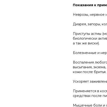
Показания к при
Неврозы, нервное н
Диарея, запоры, ко
Приступы астмы (мо
биологически актив
а так же виски).
Болезненные и нер
Воспаления любого
высыпания, экзема
кожи после бритья.
Ускоряет заживлени
Применяется в косм
средствах после пи
Мышечные боли и сп