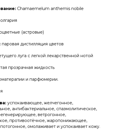
звание:
Chamaemelum anthemis nobile
олгария
оцветные (астровые)
:
паровая дистилляция цветов
етущего луга с легкой лекарственной нотой
тая прозрачная жидкость
оматерапии и парфюмерии.
я
ва:
успокаивающее, желчегонное,
ьное, антибактериальное, спазмолитическое,
егенерирующее, ветрогонное,
кое, противоотёчное, жаропонижающее,
потогонное, омолаживает и успокаивает кожу.