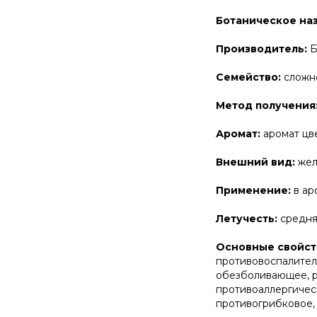
Ботаническое на
Производитель:
Б
Семейство:
сложн
Метод получения
Аромат:
аромат цв
Внешний вид:
жел
Применение:
в ар
Летучесть:
средня
Основные свойст
противовоспалител
обезболивающее, р
противоаллергичес
противогрибковое, 