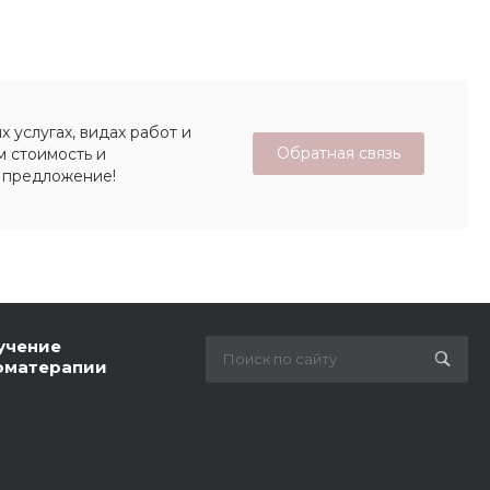
 услугах, видах работ и
Обратная связь
м стоимость и
 предложение!
учение
оматерапии