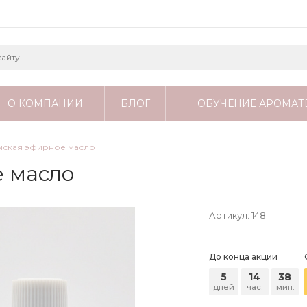
О КОМПАНИИ
БЛОГ
ОБУЧЕНИЕ АРОМАТ
мская эфирное масло
 масло
Артикул:
148
До конца акции
5
14
38
дней
час.
мин.