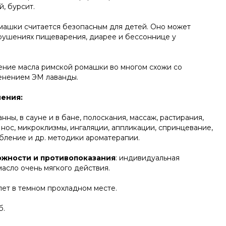
, бурсит.
ашки считается безопасным для детей. Оно может
рушениях пищеварения, диарее и бессоннице у
ение масла римской ромашки во многом схожи со
енением ЭМ лаванды.
ения:
ны, в сауне и в бане, полоскания, массаж, растирания,
 нос, микроклизмы, ингаляции, аппликации, спринцевание,
бление и др. методики ароматерапии.
жности и противопоказания
: индивидуальная
асло очень мягкого действия.
 лет в темном прохладном месте.
б.