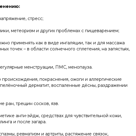
менению:
апряжение, стресс;
лики, метеоризм и других проблемах с пищеварением;
жно применять как в виде ингаляции, так и для массажа
ных точек – в области солнечного сплетения, на запястьях,
егулярные менструации, ПМС, менопауза.
 происхождения, покраснения, ожоги и аллергические
, пелёночный дерматит, воспаленные дёсны, раздражении
е ран, трещин сосков, язв.
етике анти-эйдж, средствах для чувствительной кожи,
линга и после загара.
азмы, ревматизм и артриты, растяжение связок,