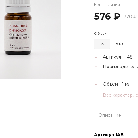
Нет в наличии
576 ₽
720 ₽
Объем
1 мл
5 мл
Артикул -
148;
Производитель
Объем -
1 мл;
Все характери
Описание
Артикул 148