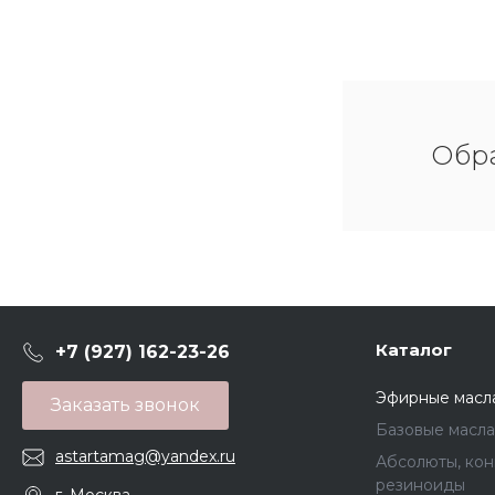
Обра
Каталог
+7 (927) 162-23-26
Эфирные масл
Заказать звонок
Базовые масла
astartamag@yandex.ru
Абсолюты, кон
резиноиды