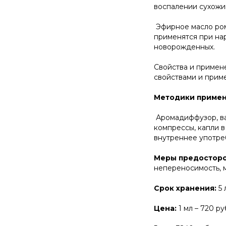
воспалении сухожий
Эфирное масло ром
применятся при на
новорожденных.
Свойства и примен
свойствами и прим
Методики примен
Аромадиффузор, ван
компрессы, капли в
внутреннее употре
Меры предосторо
непереносимость, м
Срок хранения:
5
Цена:
1 мл – 720 ру