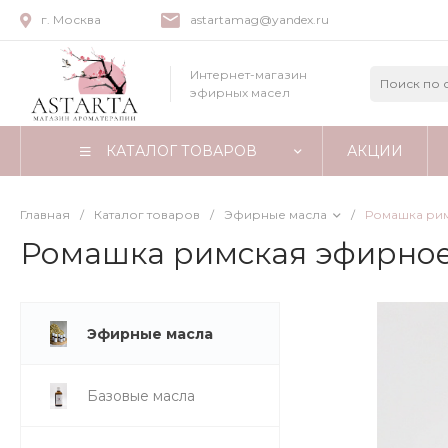
г. Москва
astartamag@yandex.ru
Интернет-магазин
эфирных масел
КАТАЛОГ ТОВАРОВ
АКЦИИ
Главная
/
Каталог товаров
/
Эфирные масла
/
Ромашка ри
Ромашка римская эфирное
Эфирные масла
Базовые масла