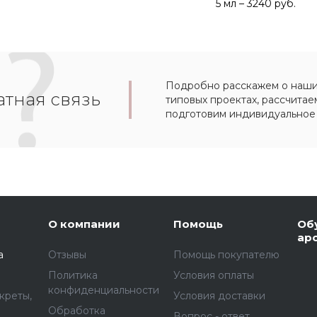
5 мл – 3240 руб.
Подробно расскажем о наших
тная связь
типовых проектах, рассчитае
подготовим индивидуальное
О компании
Помощь
Об
ар
а
Отзывы
Помощь покупателю
Политика
Условия оплаты
конфиденциальности
креты,
Условия доставки
Обработка
Вопрос - ответ