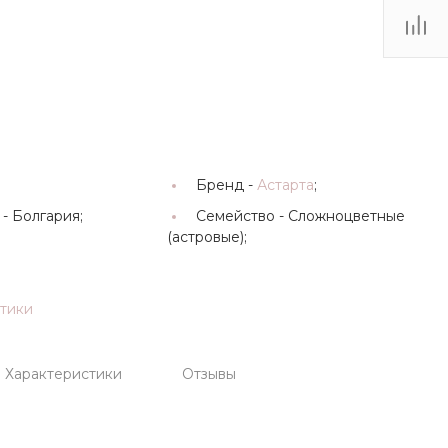
Бренд -
Астарта
;
 -
Болгария;
Семейство -
Сложноцветные
(астровые);
стики
Характеристики
Отзывы