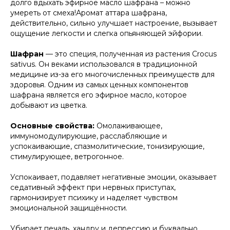
долго вдыхать эфирное масло шафрана – можно
умереть от смеха!Аромат аттара шафрана,
действительно, сильно улучшает настроение, вызывает
ощущение легкости и слегка опьяняющей эйфории.
Шафран
— это специя, полученная из растения Crocus
sativus. Он веками использовался в традиционной
медицине из-за его многочисленных преимуществ для
здоровья. Одним из самых ценных компонентов
шафрана является его эфирное масло, которое
добывают из цветка.
Основные свойства:
Омолаживающее,
иммуномодулирующие, расслабляющие и
успокаивающие, спазмолитические, тонизирующие,
стимулирующее, ветрогонное.
Успокаивает, подавляет негативные эмоции, оказывает
седативный эффект при нервных приступах,
гармонизирует психику и наделяет чувством
эмоциональной защищённости.
Убирает печаль, хандру и депрессию и буквально