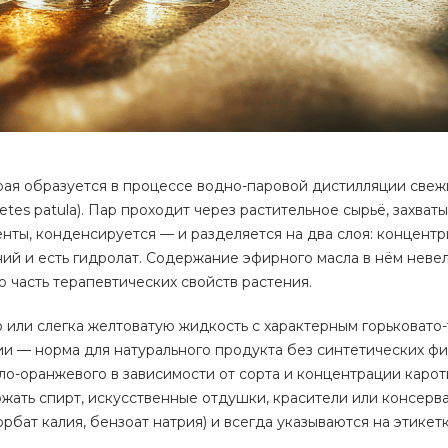
орая образуется в процессе водно-паровой дистилляции свеж
tes patula). Пар проходит через растительное сырьё, захват
нты, конденсируется — и разделяется на два слоя: концент
ний и есть гидролат. Содержание эфирного масла в нём неве
ю часть терапевтических свойств растения.
или слегка желтоватую жидкость с характерным горьковато-
и — норма для натурального продукта без синтетических фи
ло-оранжевого в зависимости от сорта и концентрации каро
жать спирт, искусственные отдушки, красители или консерв
бат калия, бензоат натрия) и всегда указываются на этикетк