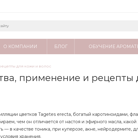
О КОМПАНИИ
БЛОГ
ОБУЧЕНИЕ АРОМАТ
рецепты для кожи и волос
тва, применение и рецепты 
илляции цветков Tagetes erecta, богатый каротиноидами, ф
ираем, чем он отличается от настоя и эфирного масла, какой
ь — в качестве тоника, при куперозе, акне, нейродермите, дл
 условия хранения.