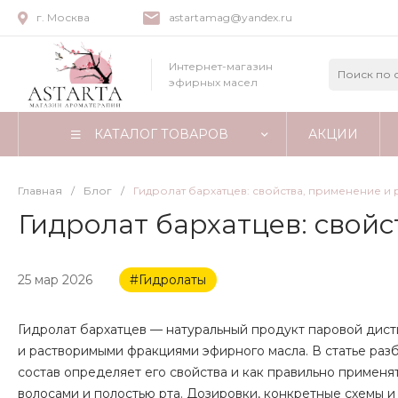
г. Москва
astartamag@yandex.ru
Интернет-магазин
эфирных масел
КАТАЛОГ ТОВАРОВ
АКЦИИ
Главная
/
Блог
/
Гидролат бархатцев: свойства, применение и 
Гидролат бархатцев: свойс
25 мар 2026
#Гидролаты
Гидролат бархатцев — натуральный продукт паровой дист
и растворимыми фракциями эфирного масла. В статье разб
состав определяет его свойства и как правильно применят
волосами и полостью рта. Дозировки, конкретные схемы и