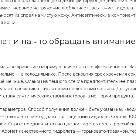
омплексное расслабляющее и дезинфицирующее действие. Ар
нимает нервное напряжение и облегчает засыпание. Гидролат
наносят из спрея на чистую кожу. Антисептические компонен
я кожи.
лат и на что обращать внимание
вильное хранение напрямую влияет на его эффективность. З
имально — в холодильнике. После вскрытия срок хранения со
щё меньше. Флакон из тёмного стекла предпочтительнее плас
упает в реакцию с кислотными веществами состава. Допуст
тствия синтетических стабилизаторов, а не порчи продукта.
параметров. Способ получения должен быть указан как «вод
— только этот метод даёт полноценный гидролат. Состав: 10
ек. Сырьё: предпочтительно цветки Tagetes erecta российск
Аромат качественного гидролата — горьковато-травяной, тер