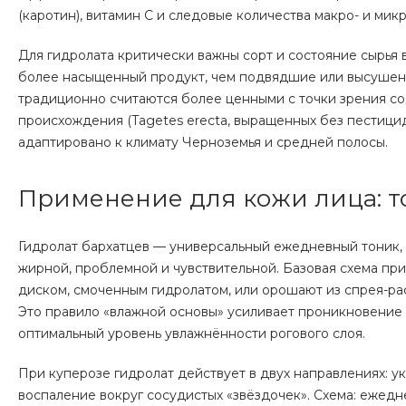
(каротин), витамин С и следовые количества макро- и мик
Для гидролата критически важны сорт и состояние сырья
более насыщенный продукт, чем подвядшие или высушен
традиционно считаются более ценными с точки зрения со
происхождения (Tagetes erecta, выращенных без пестици
адаптировано к климату Черноземья и средней полосы.
Применение для кожи лица: т
Гидролат бархатцев — универсальный ежедневный тоник,
жирной, проблемной и чувствительной. Базовая схема пр
диском, смоченным гидролатом, или орошают из спрея-рас
Это правило «влажной основы» усиливает проникновение
оптимальный уровень увлажнённости рогового слоя.
При куперозе гидролат действует в двух направлениях: у
воспаление вокруг сосудистых «звёздочек». Схема: ежедн