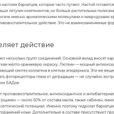
настоем бархатцев, которые часто путают. Настой готовитс
ньше летучих компонентов, но больше растительных полисах
богаче именно ароматическими молекулами и микродозами э
тивовоспалительное действие. Это не взаимозаменяемые фо
еляет действие
ют несколько групп соединений. Основной вклад вносят ка
еткам жёлто-оранжевую окраску. Лютеин — мощный антиокси
ющий синтез коллагена в клетках эпидермиса. Эти же веще
ть фоторецепторы глаза от деградации — не случайно экстр
ких БАДов.
т противовоспалительное, антиоксидантное и антибактериа
(оцимен — около 50% от состава масла, также сабинен, лимо
исептический потенциал. Именно поэтому гидролат бархатце
поражений кожи. Дополнительно в составе присутствуют пр