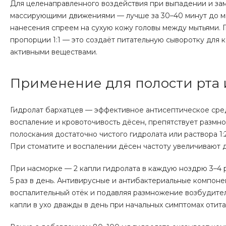
Для целенаправленного воздействия при выпадении и зам
массирующими движениями — лучше за 30–40 минут до мыт
нанесения спреем на сухую кожу головы между мытьями. 
пропорции 1:1 — это создаёт питательную сыворотку для
активными веществами.
Применение для полости рта 
Гидролат бархатцев — эффективное антисептическое сред
воспаление и кровоточивость дёсен, препятствует размн
полоскания достаточно чистого гидролата или раствора 1:2
При стоматите и воспалении дёсен частоту увеличивают до
При насморке — 2 капли гидролата в каждую ноздрю 3–4 р
5 раз в день. Антивирусные и антибактериальные компон
воспалительный отёк и подавляя размножение возбудител
капли в ухо дважды в день при начальных симптомах отита