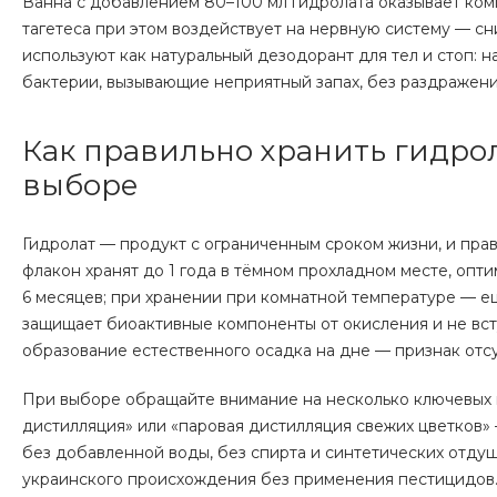
Ванна с добавлением 80–100 мл гидролата оказывает к
тагетеса при этом воздействует на нервную систему — с
используют как натуральный дезодорант для тел и стоп: 
бактерии, вызывающие неприятный запах, без раздражени
Как правильно хранить гидро
выборе
Гидролат — продукт с ограниченным сроком жизни, и пра
флакон хранят до 1 года в тёмном прохладном месте, опт
6 месяцев; при хранении при комнатной температуре — е
защищает биоактивные компоненты от окисления и не вст
образование естественного осадка на дне — признак отсу
При выборе обращайте внимание на несколько ключевых 
дистилляция» или «паровая дистилляция свежих цветков» 
без добавленной воды, без спирта и синтетических отдуш
украинского происхождения без применения пестицидов. 