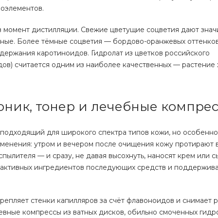
роэлементов.
 в момент дистилляции. Свежие цветущие соцветия дают знач
ные. Более тёмные соцветия — бордово-оранжевых оттенко
держания каротиноидов. Гидролат из цветков российского
дов) считается одним из наиболее качественных — растение
оник, тонер и лечебные компре
 подходящий для широкого спектра типов кожи, но особенно
именения: утром и вечером после очищения кожу протирают 
пылителя — и сразу, не давая высохнуть, наносят крем или с
 активных ингредиентов последующих средств и поддержив
крепляет стенки капилляров за счёт флавоноидов и снимает 
евные компрессы из ватных дисков, обильно смоченных гидро