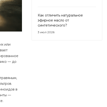
Как отличить натуральное
эфирное масло от
синтетического?
3 июл 2026
их или
ывает
рированное
лико — до
травяным,
льтров.
тиноидов в
анты —
е.