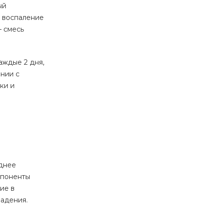
ый
 воспаление
— смесь
аждые 2 дня,
нии с
ки и
еднее
мпоненты
ие в
падения.