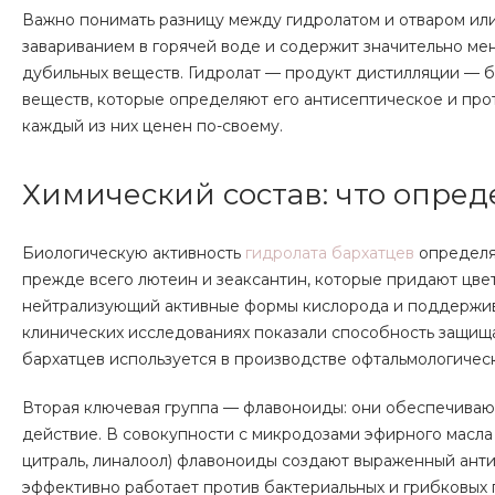
Важно понимать разницу между гидролатом и отваром или 
завариванием в горячей воде и содержит значительно ме
дубильных веществ. Гидролат — продукт дистилляции — 
веществ, которые определяют его антисептическое и про
каждый из них ценен по-своему.
Химический состав: что опред
Биологическую активность
гидролата бархатцев
определя
прежде всего лютеин и зеаксантин, которые придают цв
нейтрализующий активные формы кислорода и поддержива
клинических исследованиях показали способность защища
бархатцев используется в производстве офтальмологичес
Вторая ключевая группа — флавоноиды: они обеспечиваю
действие. В совокупности с микродозами эфирного масла 
цитраль, линалоол) флавоноиды создают выраженный ант
эффективно работает против бактериальных и грибковых 