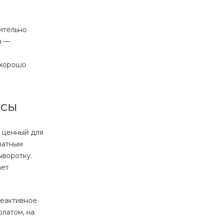
ительно
в —
 хорошо
ссы
 ценный для
ватным
ыворотку.
ает
реактивное
латом, на