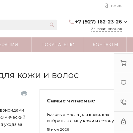
Войти
+7 (927) 162-23-26
Заказать звонок
+7 (927) 162-23-26
ЕРАПИИ
ПОКУПАТЕЛЮ
КОНТАКТЫ
г. Москва
astartamag@yandex.ru
для кожи и волос
Самые читаемые
лавоноидами
Базовые масла для кожи: как
 химический
выбрать по типу кожи и сезону
я ухода за
19 июл 2026