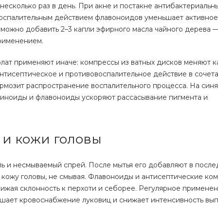
несколько раз в день. При акне и постакне антибактериальн
воспалительным действием флавоноидов уменьшает активное
 можно добавить 2–3 капли эфирного масла чайного дерева 
рименением.
лат применяют иначе: компрессы из ватных дисков меняют к
нтисептическое и противовоспалительное действие в сочета
рмозит распространение воспалительного процесса. На синя
иноиды и флавоноиды ускоряют рассасывание пигмента и
 и кожи головы
ль и несмываемый спрей. После мытья его добавляют в посл
и кожу головы, не смывая. Флавоноиды и антисептические ко
ижая склонность к перхоти и себорее. Регулярное применен
чшает кровоснабжение луковиц и снижает интенсивность вы