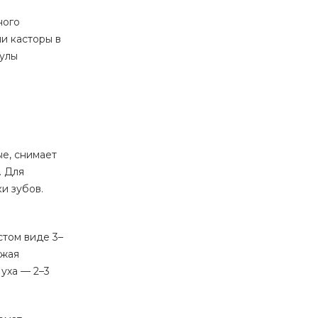
ного
и касторы в
кулы
ые, снимает
. Для
ки зубов.
стом виде 3–
ижая
уха — 2–3