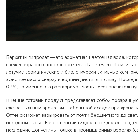
Бархатцы гидролат — это ароматная цветочная вода, кот
свежесобранных цветков тагетеса (Tagetes erecta или Tage
летучие ароматические и биологически активные компоне
эфирное масло сверху и водный дистиллят снизу. Послед
0,3%, но именно эта растворимая часть несёт значительну
Внешне готовый продукт представляет собой прозрачную 
слегка пыльным ароматом. Небольшой осадок при хранени
Оттенок может варьировать от почти бесцветного до свет
исходном сырье. Качественный гидролат не должен содер
последние допустимы только в промышленных версиях (сор