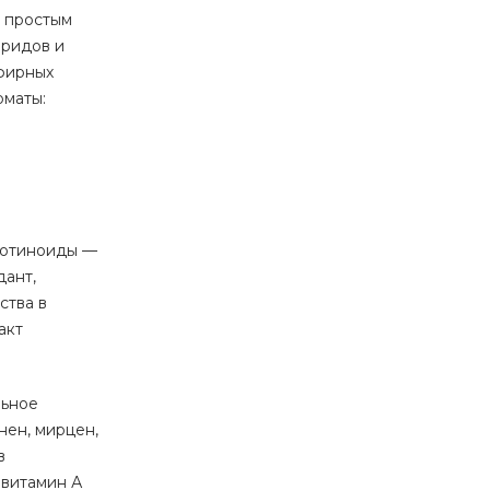
я простым
аридов и
фирных
рматы:
ротиноиды —
дант,
ства в
акт
льное
нен, мирцен,
в
овитамин А