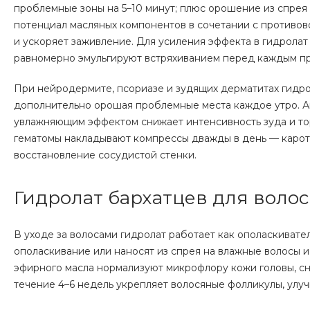
проблемные зоны на 5–10 минут; плюс орошение из спрея 
потенциал масляных компонентов в сочетании с противо
и ускоряет заживление. Для усиления эффекта в гидролат
равномерно эмульгируют встряхиванием перед каждым п
При нейродермите, псориазе и зудящих дерматитах гидро
дополнительно орошая проблемные места каждое утро. А
увлажняющим эффектом снижает интенсивность зуда и то
гематомы накладывают компрессы дважды в день — карот
восстановление сосудистой стенки.
Гидролат бархатцев для волос
В уходе за волосами гидролат работает как ополаскивате
ополаскивание или наносят из спрея на влажные волосы 
эфирного масла нормализуют микрофлору кожи головы, сн
течение 4–6 недель укрепляет волосяные фолликулы, улу