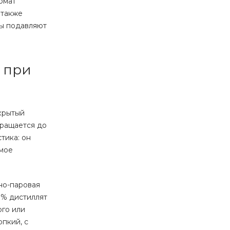
омат
 также
ты подавляют
 при
акрытый
кращается до
тика: он
имое
но-паровая
0% дистиллят
ого или
пкий, с