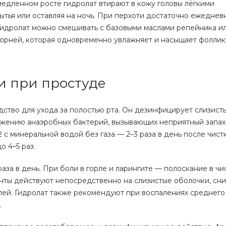
едленном росте гидролат втирают в кожу головы лёгкими
ья или оставляя на ночь. При перхоти достаточно ежеднев
Гидролат можно смешивать с базовыми маслами репейника ил
 корней, которая одновременно увлажняет и насыщает фолли
и при простуде
ство для ухода за полостью рта. Он дезинфицирует слизист
ожению анаэробных бактерий, вызывающих неприятный запах
 с минеральной водой без газа — 2–3 раза в день после чист
 4–5 раз.
аза в день. При боли в горле и ларингите — полоскание в чи
енты действуют непосредственно на слизистые оболочки, сн
ей. Гидролат также рекомендуют при воспалениях среднего 
.