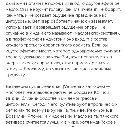
дымными нотами не похож ни на одно другое эфирное
масло. Он не кружит голову, как иланг-иланг, не бодрит,
как мята, и не создаёт ощущение праздника, как
цитрусовые. Ветивер работает иначе: он заземляет,
успокаивает и возвращает ощущение опоры. Не
случайно в Индии его называют «маслом спокойствия»,
а в парфюмерной индустрии оно входит в состав
каждого третьего европейского аромата. Если вы
ищете эфирное масло, которое одновременно снимает
тревогу, ухаживает за кожей и даже используется в
энергетических практиках, стоит присмотреться к
этому неброскому, но удивительно многогранному
продукту.
Ветиверия цицаниевидная (Vetiveria zizanioides) —
многолетнее злаковое растение родом из Южной
Индии, близкий родственник лемонграсса и
цитронеллы. Сегодня его культивируют в тропических
регионах по всему миру: на Гаити, Яве, Реюньоне, в
Бразилии, Японии и Индонезии. Масло из гаитянского
ветивера считается лучшим в мире, хотя индийское и