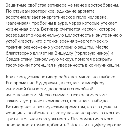
Защитные свойства ветивера не менее востребованы.
По отзывам эзотериков, вдыхание аромата
восстанавливает энергетическое поле человека,
«залечивая» пробоины в ауре, через которые утекает
жизненная сила. Ветивер считается маслом, которое
возвращает эмоциональную целостность и внутреннюю
устойчивость, что с точки зрения энергетических
практик равнозначно укреплению защиты. Масло
благотворно влияет на Вишудху (горловую чакру) и
Свадхистану (сакральную чакру), помогая раскрыть
творческий потенциал и уверенность в коммуникации.
Как афродизиак ветивер работает мягко, но глубоко.
Его аромат не будоражит, а создаёт атмосферу
интимной близости, доверия и спокойной
чувственности. Масло снимает психологические
зажимы, устраняет комплексы, повышает либидо.
Ветивер называют мужским ароматом, но его ценят и
женщины, особенно те, кому важна не яркая, а скрытая,
притягательная сексуальность. Для романтического
вечера достаточно добавить 3–4 капли в диффузор или