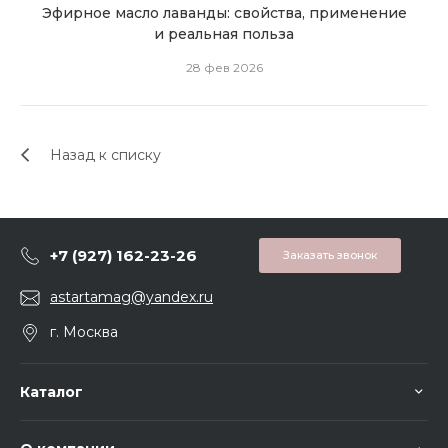
Эфирное масло лаванды: свойства, применение
Эфи
и реальная польза
28 фев 2026
Назад к списку
+7 (927) 162-23-26
Заказать звонок
astartamag@yandex.ru
г. Москва
Каталог