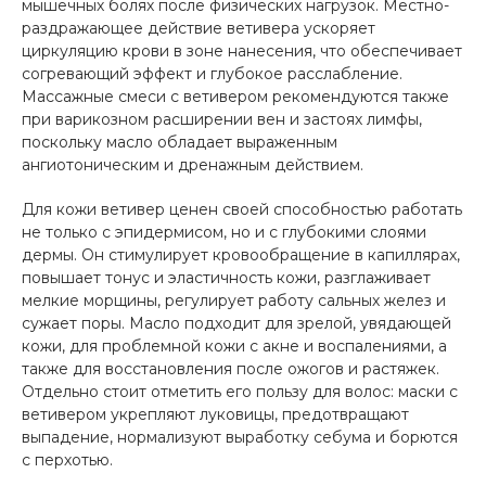
мышечных болях после физических нагрузок. Местно-
раздражающее действие ветивера ускоряет
циркуляцию крови в зоне нанесения, что обеспечивает
согревающий эффект и глубокое расслабление.
Массажные смеси с ветивером рекомендуются также
при варикозном расширении вен и застоях лимфы,
поскольку масло обладает выраженным
ангиотоническим и дренажным действием.
Для кожи ветивер ценен своей способностью работать
не только с эпидермисом, но и с глубокими слоями
дермы. Он стимулирует кровообращение в капиллярах,
повышает тонус и эластичность кожи, разглаживает
мелкие морщины, регулирует работу сальных желез и
сужает поры. Масло подходит для зрелой, увядающей
кожи, для проблемной кожи с акне и воспалениями, а
также для восстановления после ожогов и растяжек.
Отдельно стоит отметить его пользу для волос: маски с
ветивером укрепляют луковицы, предотвращают
выпадение, нормализуют выработку себума и борются
с перхотью.