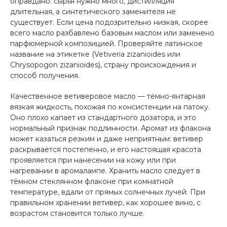
оправдано: сырья нужно много, дистилляция
длительная, а синтетического заменителя не
существует. Если цена подозрительно низкая, скорее
всего масло разбавлено базовым маслом или заменено
парфюмерной композицией. Проверяйте латинское
название на этикетке (Vetiveria zizanioides или
Chrysopogon zizanioides), страну происхождения и
способ получения.
Качественное ветиверовое масло — тёмно-янтарная
вязкая жидкость, похожая по консистенции на патоку.
Оно плохо капает из стандартного дозатора, и это
нормальный признак подлинности. Аромат из флакона
может казаться резким и даже неприятным: ветивер
раскрывается постепенно, и его настоящая красота
проявляется при нанесении на кожу или при
нагревании в аромалампе. Хранить масло следует в
тёмном стеклянном флаконе при комнатной
температуре, вдали от прямых солнечных лучей. При
правильном хранении ветивер, как хорошее вино, с
возрастом становится только лучше.