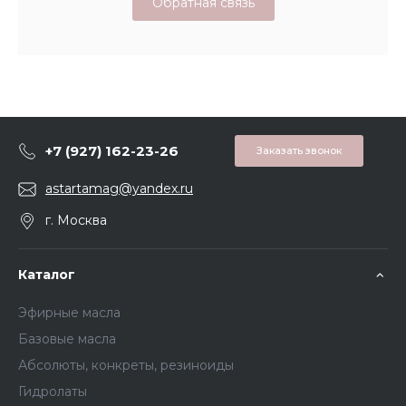
Обратная связь
+7 (927) 162-23-26
Заказать звонок
astartamag@yandex.ru
г. Москва
Каталог
Эфирные масла
Базовые масла
Абсолюты, конкреты, резиноиды
Гидролаты