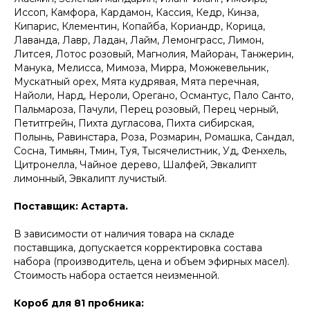
Иссоп, Камфора, Кардамон, Кассия, Кедр, Кинза,
Кипарис, Клементин, Копайба, Кориандр, Корица,
Лаванда, Лавр, Ладан, Лайм, Лемонграсс, Лимон,
Литсея, Лотос розовый, Магнолия, Майоран, Танжерин,
Манука, Мелисса, Мимоза, Мирра, Можжевельник,
Мускатный орех, Мята кудрявая, Мята перечная,
Найоли, Нард, Нероли, Орегано, Османтус, Пало Санто,
Пальмароза, Пачули, Перец розовый, Перец черный,
Петитгрейн, Пихта дугласова, Пихта сибирская,
Полынь, Равинстара, Роза, Розмарин, Ромашка, Сандал,
Сосна, Тимьян, Тмин, Туя, Тысячелистник, Уд, Фенхель,
Цитронелла, Чайное дерево, Шалфей, Эвкалипт
лимонный, Эвкалипт лучистый.
Поставщик: Астарта.
В зависимости от наличия товара на складе
поставщика, допускается корректировка состава
набора (производитель, цена и объем эфирных масел).
Стоимость набора остается неизменной.
Короб для 81 пробника: