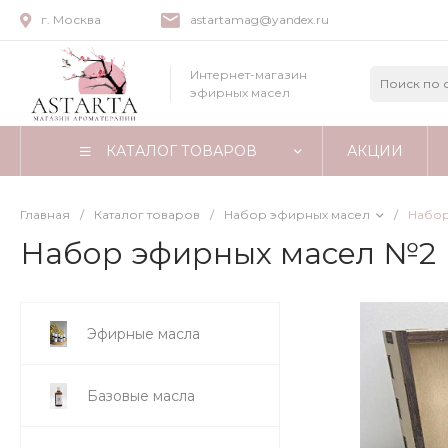
г. Москва
astartamag@yandex.ru
Интернет-магазин
эфирных масел
КАТАЛОГ ТОВАРОВ
АКЦИИ
Главная
/
Каталог товаров
/
Набор эфирных масел
/
Набор
Набор эфирных масел №2
Эфирные масла
Базовые масла