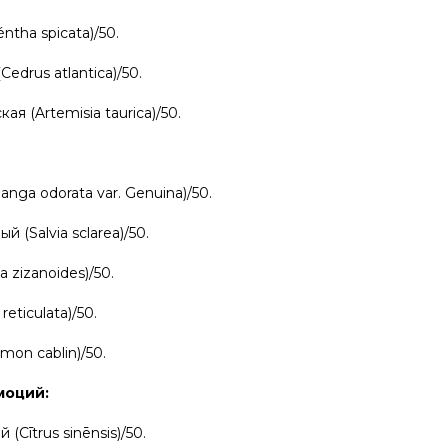
ntha spicata)/50.
edrus atlantica)/50.
я (Artemisia taurica)/50.
anga odorata var. Genuina)/50.
 (Salvia sclarea)/50.
a zizanoides)/50.
reticulata)/50.
on cablin)/50.
моций:
(Cītrus sinēnsis)/50.