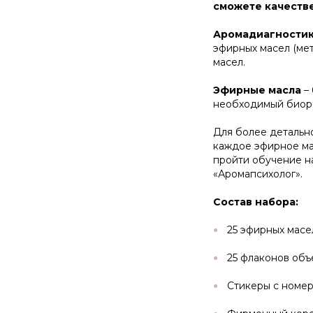
сможете качеств
Аромадиагности
эфирных масел (мет
масел.
Эфирные масла
– 
необходимый биоре
Для более детальн
каждое эфирное ма
пройти обучение н
«Аромапсихолог».
Состав набора:
25 эфирных масел
25 флаконов объ
Стикеры с номер