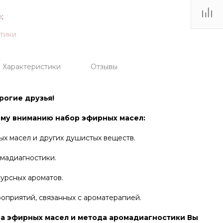
а
;
стики
Характеристики
Отзывы
рогие друзья!
му вниманию набор эфирных масел:
х масел и других душистых веществ.
мадиагностики.
урсных ароматов.
приятий, связанных с ароматерапией.
а эфирных масел и метода аромадиагностики Вы