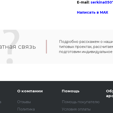
E-mail:
serkina050
Написать в MAX
Подробно расскажем о наших
тная связь
типовых проектах, рассчитае
подготовим индивидуальное
О компании
Помощь
Об
ар
а
Отзывы
Помощь покупателю
Политика
Условия оплаты