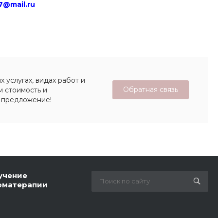
7@mail.ru
 услугах, видах работ и
Обратная связь
м стоимость и
 предложение!
учение
оматерапии