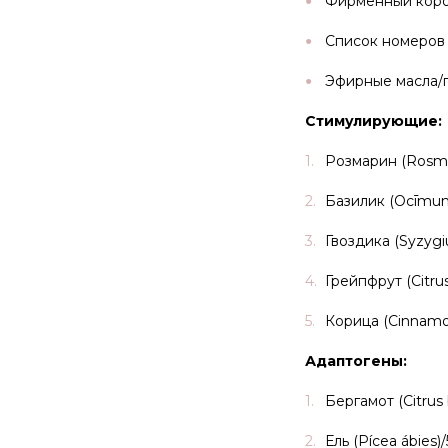
Фирменный коро
Список номеров 
Эфирные масла/
Стимулирующие:
Розмарин (Rosmari
Базилик (Ocīmum 
Гвоздика (Syzyg
Грейпфрут (Citrus
Корица (Cinnamo
Адаптогены:
Бергамот (Citrus
Ель (Pícea ábies)/