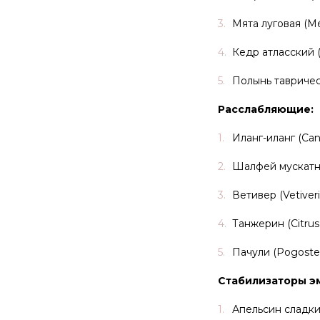
Мята луговая (Mé
Кедр атласский (C
Полынь таврическа
Расслабляющие:
Иланг-иланг (Can
Шалфей мускатный
Ветивер (Vetiveri
Танжерин (Citrus 
Пачули (Pogostem
Стабилизаторы э
Апельсин сладкий 