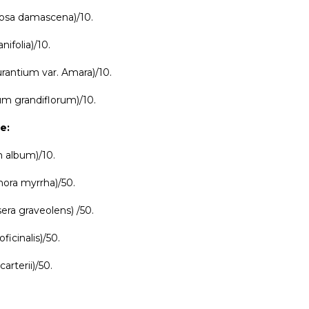
osa damascena)/10.
nifolia)/10.
rantium var. Amara)/10.
 grandiflorum)/10.
е:
 album)/10.
ra myrrha)/50.
ra graveolens) /50.
icinalis)/50.
arterii)/50.