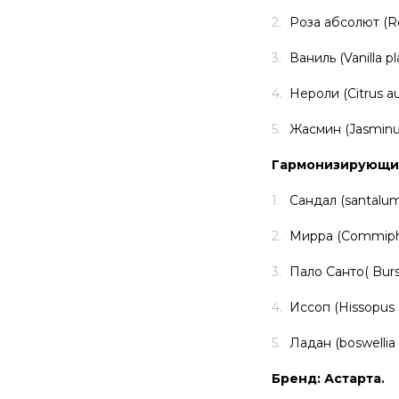
Роза абсолют (R
Ваниль (Vanilla pla
Нероли (Citrus au
Жасмин (Jasminum
Гармонизирующи
Сандал (santalum
Мирра (Commipho
Пало Санто( Burse
Иссоп (Hissopus of
Ладан (boswellia c
Бренд: Астарта.