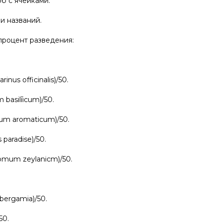
б с ячейками.
и названий.
процент разведения:
nus officinalis)/50.
basilīicum)/50.
ium aromaticum)/50.
 paradise)/50.
mum zeylanicm)/50.
 bergamia)/50.
50.