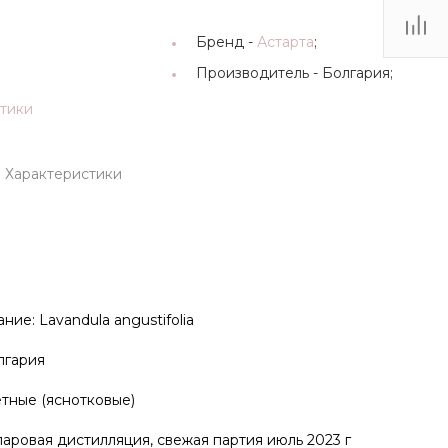
Бренд -
Астарта
;
Производитель -
Болгария;
стики
Характеристики
ие: Lavandula angustifolia
лгария
тные (яснотковые)
аровая дистилляция, свежая партия июль 2023 г