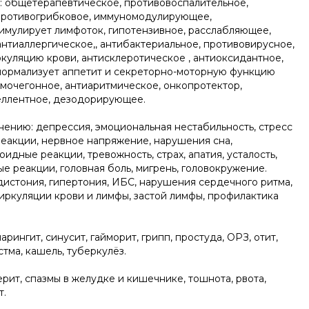
: общетерапевтическое, противовоспалительное,
противогрибковое, иммуномодулирующее,
тимулирует лимфоток, гипотензивное, расслабляющее,
нтиаллергическое,, антибактериальное, противовирусное,
куляцию крови, антисклеротическое , антиоксидантное,
ормализует аппетит и секреторно-моторную функцию
 мочегонное, антиаритмическое, онкопротектор,
еллентное, дезодорирующее.
нению: депрессия, эмоциональная нестабильность, стресс
реакции, нервное напряжение, нарушения сна,
оидные реакции, тревожность, страх, апатия, усталость,
е реакции, головная боль, мигрень, головокружение.
дистония, гипертония, ИБС, нарушения сердечного ритма,
ркуляции крови и лимфы, застой лимфы, профилактика
арингит, синусит, гайморит, грипп, простуда, ОРЗ, отит,
стма, кашель, туберкулёз.
ерит, спазмы в желудке и кишечнике, тошнота, рвота,
т.