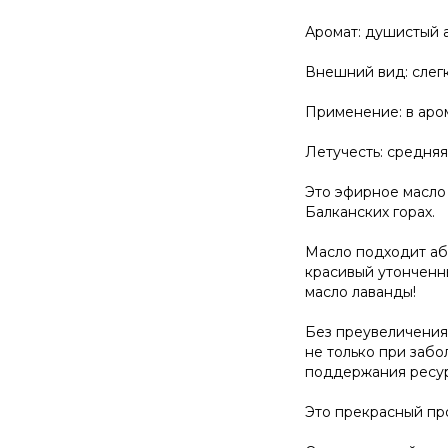
Аромат: душистый 
Внешний вид: слегк
Применение: в аро
Летучесть: средняя
Это эфирное масло
Балканских горах.
Масло подходит аб
красивый утонченн
масло лаванды!
Без преувеличения 
не только при забо
поддержания ресур
Это прекрасный про