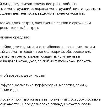
 синдром, климактерические расстройства,
ые менструации, задержка менструаций, цистит, уретрит,
одовая деятельность, задержка мочеиспускания.
теохондроз, артрит, растяжение связок и сухожилий,
 ревматоидный артрит.
ающее средство.
 нейродермит, витилиго, грибковое поражение кожи и
кий дерматит, ожоги, герпес, псориаз, обморожения,
раны, гангрена, порезы, ссадины, кожные язвы.
ушащаяся кожа, уход за любым типом кожи, перхоть,
лой возраст, десинхрозы.
ффузор, косметика, парфюмерия, массажи, ванны,
ение и др.
ости и противопоказания: применять с осторожностью в
еменности . Передозировка лаванды может вызвать