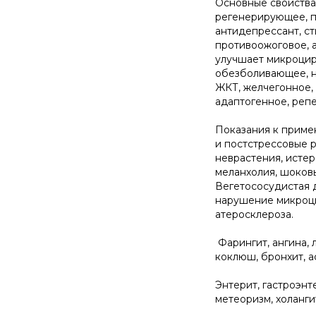
Основные свойства
регенерирующее, 
антидепрессант, с
противоожоговое, а
улучшает микроцир
обезболивающее, н
ЖКТ, желчегонное,
адаптогенное, реп
Показания к приме
и постстрессовые 
неврастения, истер
меланхолия, шоковы
Вегетососудистая 
нарушение микроци
атеросклероза.
Фарингит, ангина, л
коклюш, бронхит, а
Энтерит, гастроэнт
метеоризм, холанги