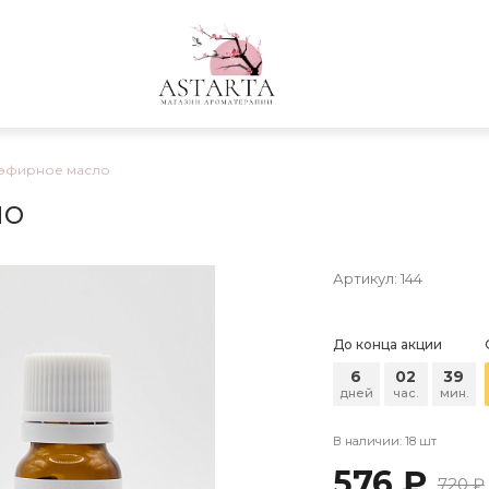
 эфирное масло
ло
Артикул:
144
До конца акции
6
02
39
дней
час.
мин.
В наличии: 18 шт
576 ₽
720 ₽