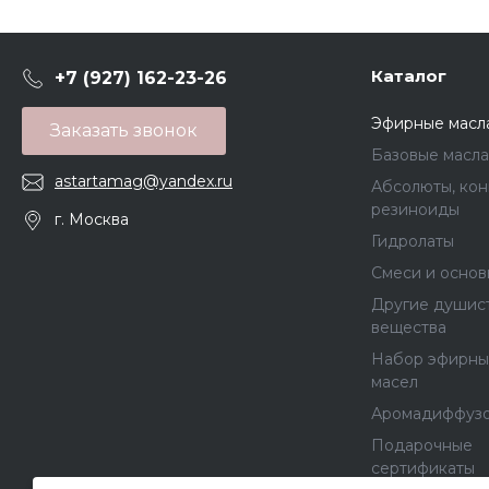
Каталог
+7 (927) 162-23-26
Эфирные масл
Заказать звонок
Базовые масла
astartamag@yandex.ru
Абсолюты, кон
резиноиды
г. Москва
Гидролаты
Смеси и основ
Другие душис
вещества
Набор эфирны
масел
Аромадиффуз
Подарочные
сертификаты