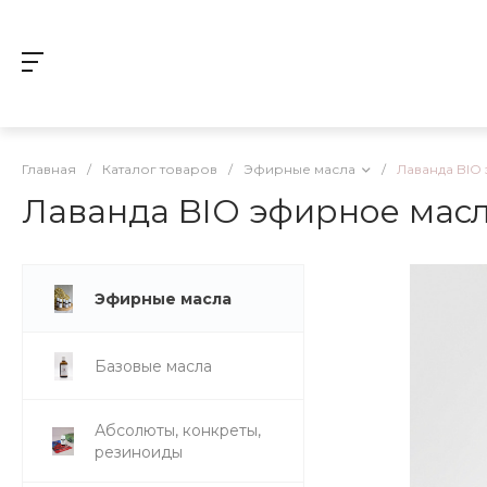
Главная
/
Каталог товаров
/
Эфирные масла
/
Лаванда BIO
Лаванда BIO эфирное мас
Эфирные масла
Базовые масла
Абсолюты, конкреты,
резиноиды