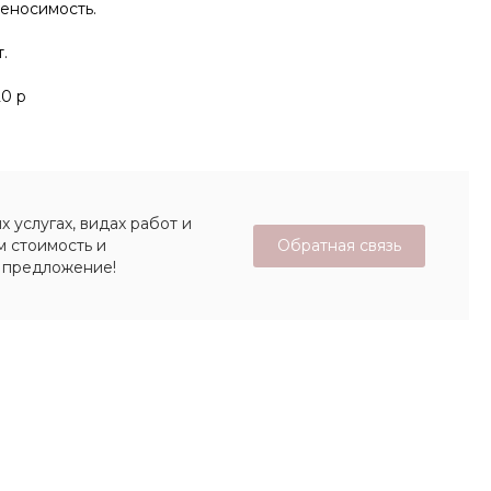
еносимость.
.
20 р
 услугах, видах работ и
Обратная связь
м стоимость и
 предложение!