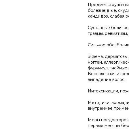
Предменструальный
болезненные, скудн
кандидоз, слабая р
Суставные боли, ос
травмы, ревматизм,
Сильное обезболив
Экзема, дерматозы,
ногтей, аллергичес
фурункул, гнойные 
Воспалённая и шел
выпадение волос.
Интоксикации, пожи
Методики: аромади
внутреннее примен
Меры предосторожн
первые месяцы бер