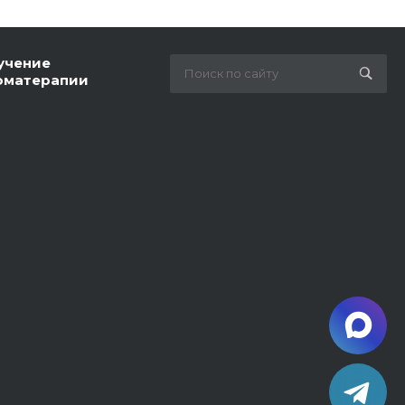
учение
оматерапии