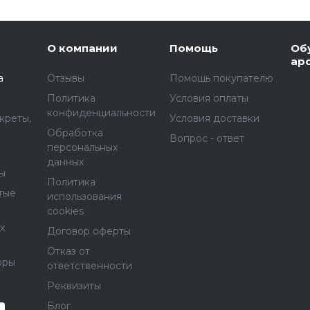
О компании
Помощь
Об
ар
а
Отзывы
Помощь покупателю
Политика
Условия оплаты
конфиденциальности
креты,
Условия доставки
Обработка
Вопрос - ответ
персональных
данных
ы
Политика
тые
использования
cookies
х
Договор оферты
Отказ от
оры
ответственности
Реквизиты
Блог