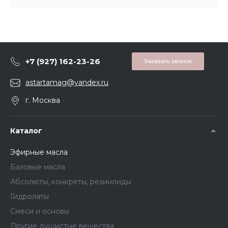
+7 (927) 162-23-26
Заказать звонок
astartamag@yandex.ru
г. Москва
Каталог
Эфирные масла
Базовые масла
Абсолюты, конкреты, резиноиды
Гидролаты
Смеси и основы
Другие душистые вещества