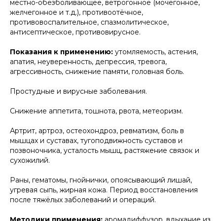
местно-обезболивающее, ветрогонное (мочегонное,
желчегонное и т.д.), противоотёчное,
противовоспалительное, спазмолитическое,
антисептическое, противовирусное.
Показания к применению:
утомляемость, астения,
апатия, неуверенность, депрессия, тревога,
агрессивность, снижение памяти, головная боль.
Простудные и вирусные заболевания.
Снижение аппетита, тошнота, рвота, метеоризм.
Артрит, артроз, остеохондроз, ревматизм, боль в
мышцах и суставах, тугоподвижность суставов и
позвоночника, усталость мышц, растяжение связок и
сухожилий.
Раны, гематомы, гнойнички, опоясывающий лишай,
угревая сыпь, жирная кожа. Период восстановления
после тяжёлых заболеваний и операций.
Методики применения:
аромадиффузор, вдыхание из