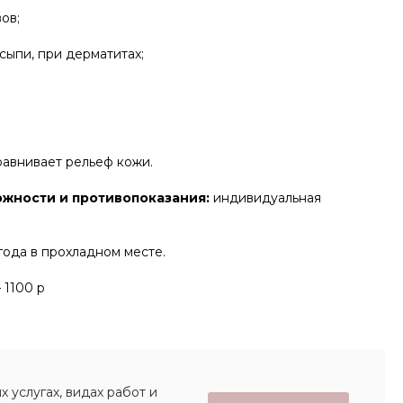
ов;
 сыпи, при дерматитах;
равнивает рельеф кожи.
жности и противопоказания:
индивидуальная
года в прохладном месте.
– 1100 р
 услугах, видах работ и