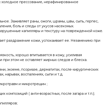
:
холодное прессование, нерафинированное
ное. Заживляет раны, ожоги, шрамы, швы, сыпь, герпес,
ления, боль и следы от укусов насекомых.
азрушенные капилляры и текстуру на поврежденной коже.
ает раздражение кожи, успокаивает ее. Незаменимо при
язкость, хорошо впитывается в кожу, усиливая
и при этом не оставляет жирных следов и блеска.
зни, экземе, псориазе, дерматитах, после-хирургических
ах, нарывах, воспалениях, сыпи и т.д.
икротравм и микротрещин ;
х композиций ( анти-возрастных, после загара и т.п.);
апилляров;