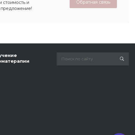
Обратная связь
м стоимость и
 предложение!
учение
оматерапии