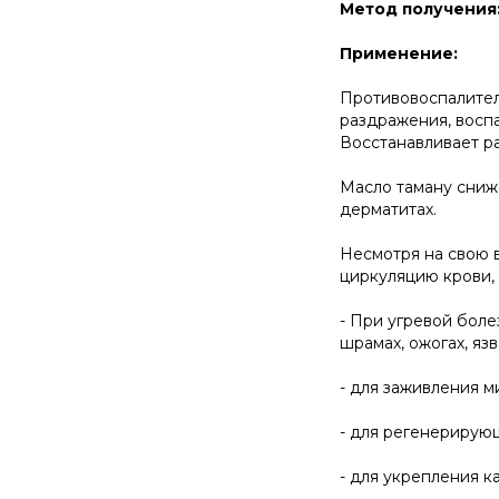
Метод получения
Применение:
Противовоспалитель
раздражения, воспа
Восстанавливает р
Масло таману сниж
дерматитах.
Несмотря на свою в
циркуляцию крови, 
- При угревой боле
шрамах, ожогах, язв
- для заживления м
- для регенерирующи
- для укрепления к