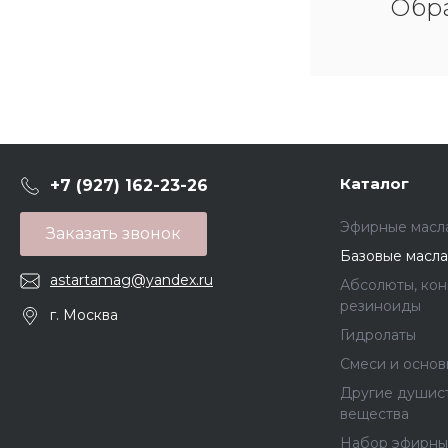
Обра
Каталог
+7 (927) 162-23-26
Эфирные масл
Заказать звонок
Базовые масла
astartamag@yandex.ru
Абсолюты, кон
резиноиды
г. Москва
Гидролаты
Смеси и основ
Другие душис
вещества
Набор эфирны