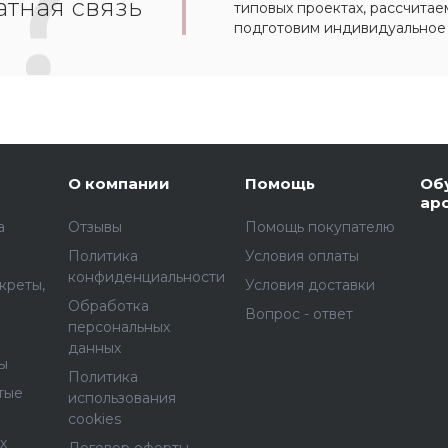
тная связь
типовых проектах, рассчитае
подготовим индивидуальное
О компании
Помощь
Об
ар
а
Отзывы
Помощь покупателю
Политика
Условия оплаты
конфиденциальности
креты,
Условия доставки
Обработка
Вопрос - ответ
персональных
данных
ы
Политика
тые
использования
cookies
х