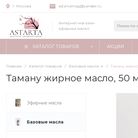
г. Москва
astartamag@yandex.ru
Интернет-магазин
эфирных масел
КАТАЛОГ ТОВАРОВ
АКЦИИ
Главная
/
Каталог товаров
/
Базовые масла
/
Таману жирно
Таману жирное масло, 50 м
Эфирные масла
Базовые масла