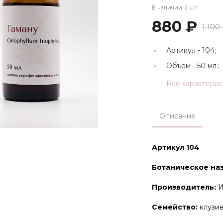
В наличии: 2 шт
880 ₽
1 100
Артикул -
104;
Объем -
50 мл.;
Все характери
Описание
Артикул 104
Ботаническое на
Производитель:
И
Семейство:
клузи