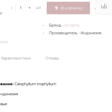
шт.
-
+
В корзину
 ₽
Бренд -
Астарта
;
Производитель -
Индонезия;
стики
Характеристики
Отзывы
звание:
Calophyllum inophyllum
ндонезия
евые