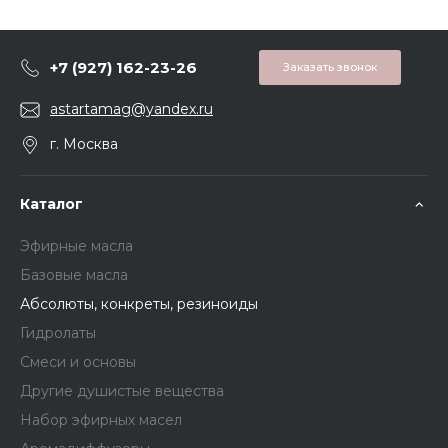
+7 (927) 162-23-26
Заказать звонок
astartamag@yandex.ru
г. Москва
Каталог
Эфирные масла
Базовые масла
Абсолюты, конкреты, резиноиды
Гидролаты
Смеси и основы
Другие душистые вещества
Набор эфирных масел