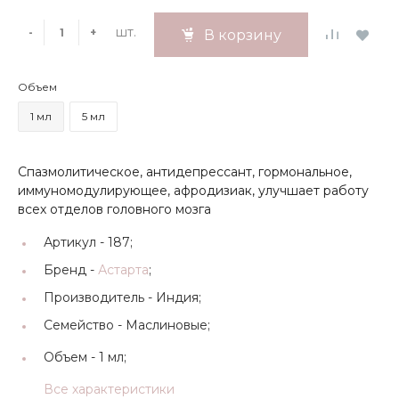
шт.
-
+
В корзину
Объем
1 мл
5 мл
Cпазмолитическое, антидепрессант, гормональное,
иммуномодулирующее, афродизиак, улучшает работу
всех отделов головного мозга
Артикул -
187;
Бренд -
Астарта
;
Производитель -
Индия;
Семейство -
Маслиновые;
Объем -
1 мл;
Все характеристики