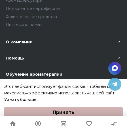
Аромадиффузоры
Подарочные сертификаты
Холистические средства
Цветочные воски
О компании
Помощь
Обучение ароматерапии
Этот веб-сайт использует файлы cookie, чтобы вы могли
максимально эффективно использовать наш веб-сайт.
Узнать больше
Выберите настройки cookie
Разработка и продвижение сайта
ASHAVE-STUDIO
Принять
Минимальные
Аналитические/Функциональные
© 2009 - 2026 "Астарта", Все права защищены.