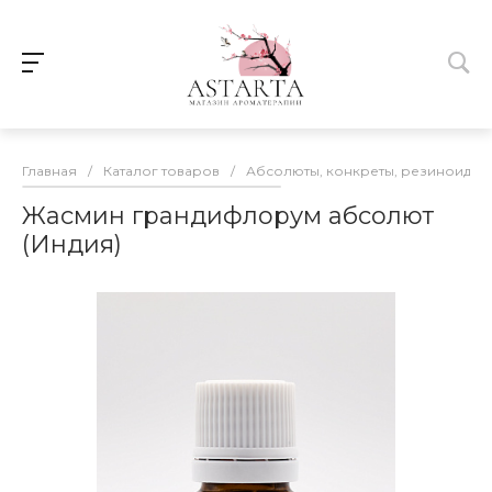
Главная
/
Каталог товаров
/
Абсолюты, конкреты, резиноиды
Жасмин грандифлорум абсолют
(Индия)