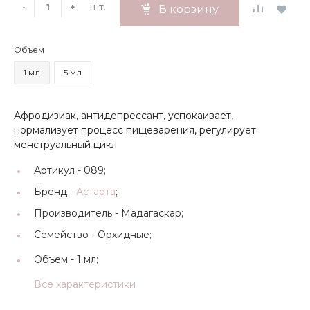
шт.
-
+
В корзину
Объем
1 мл
5 мл
Афродизиак, антидепрессант, успокаивает,
нормализует процесс пищеварения, регулирует
менструальный цикл
Артикул -
089;
Бренд -
Астарта
;
Производитель -
Мадагаскар;
Семейство -
Орхидные;
Объем -
1 мл;
Все характеристики