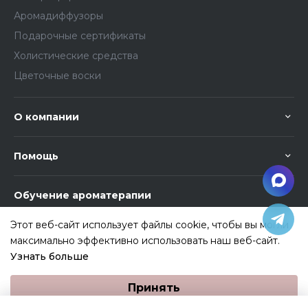
Аромадиффузоры
Подарочные сертификаты
Холистические средства
Цветочные воски
О компании
Помощь
Обучение ароматерапии
Этот веб-сайт использует файлы cookie, чтобы вы могли
максимально эффективно использовать наш веб-сайт.
Узнать больше
Выберите настройки cookie
Разработка и продвижение сайта
ASHAVE-STUDIO
Принять
Минимальные
Аналитические/Функциональные