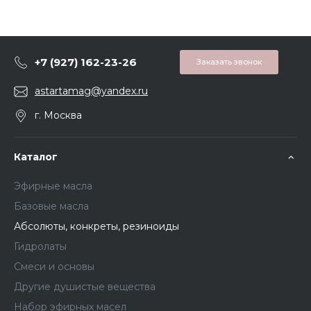
+7 (927) 162-23-26
Заказать звонок
astartamag@yandex.ru
г. Москва
Каталог
Эфирные масла
Базовые масла
Абсолюты, конкреты, резиноиды
Гидролаты
Смеси и основы
Другие душистые вещества
Набор эфирных масел