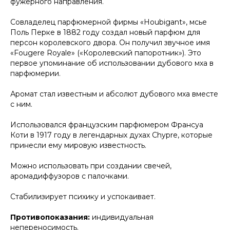
фужерного направления.
Совладелец парфюмерной фирмы «Houbigant», мсье
Поль Перке в 1882 году создал новый парфюм для
персон королевского двора. Он получил звучное имя
«Fougere Royale» («Королевский папоротник»). Это
первое упоминание об использовании дубового мха в
парфюмерии.
Аромат стал известным и абсолют дубового мха вместе
с ним.
Использовался французским парфюмером Франсуа
Коти в 1917 году в легендарных духах Chypre, которые
принесли ему мировую известность.
Можно использовать при создании свечей,
аромадиффузоров с палочками.
Стабилизирует психику и успокаивает.
Противопоказания:
индивидуальная
непереносимость.